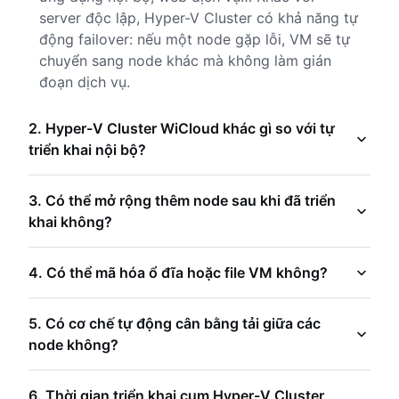
server độc lập, Hyper-V Cluster có khả năng tự
động failover: nếu một node gặp lỗi, VM sẽ tự
chuyển sang node khác mà không làm gián
đoạn dịch vụ.
2. Hyper-V Cluster WiCloud khác gì so với tự
triển khai nội bộ?
WiCloud không chỉ cung cấp phần mềm, mà
3. Có thể mở rộng thêm node sau khi đã triển
triển khai toàn bộ hệ thống Cluster chuẩn
khai không?
Microsoft, gồm: - Thiết kế kiến trúc tối ưu theo
workload và hạ tầng sẵn có. - Tích hợp backup
Hoàn toàn có thể. Hyper-V Cluster WiCloud
4. Có thể mã hóa ổ đĩa hoặc file VM không?
offsite, monitoring 24/7, và bảo mật Shielded
được thiết kế mở rộng tuyến tính (scale-out),
VM. - Hỗ trợ vận hành, bảo trì, mở rộng và
bạn có thể thêm node, storage hoặc network
Có. WiCloud Hyper-V Cluster hỗ trợ đầy đủ cơ
5. Có cơ chế tự động cân bằng tải giữa các
khắc phục sự cố từ xa. Trong khi đó, cụm tự
mà không cần dừng hệ thống. Tất cả tài
chế mã hóa cấp hệ thống: - BitLocker cho ổ
node không?
dựng thường thiếu giám sát, backup, tối ưu tài
nguyên mới được tự động nhận diện và phân
đĩa lưu trữ (Cluster Shared Volumes/S2D). -
nguyên và bảo trì định kỳ.
phối workload giữa các node.
Shielded VMs bảo vệ file VHD/VHDX khỏi truy
Có. Clustered Virtual Machine Load Balancing
6. Thời gian triển khai cụm Hyper-V Cluster