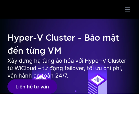
Trang chủ
Hạ tầng
Hyper-V Cluster - Bảo mật
Platform
Proxmox
đến từng VM
Storage
Hyper-V cluster
Kubernetes
Xây dựng hạ tầng ảo hóa với Hyper-V Cluster
VmWare
Network
VPS
Object storage (Services)
từ WiCloud – tự động failover, tối ưu chi phí,
vận hành an toàn 24/7.
Openstack
VDI
Application
File storage (SMB/NFS)
VPN
Liên hệ tư vấn
Cloudstack
Block Storage (ISCSI)
Liên hệ
CDN
Kafka
Backup
SDN
MongoDB
Proxy
SQL server