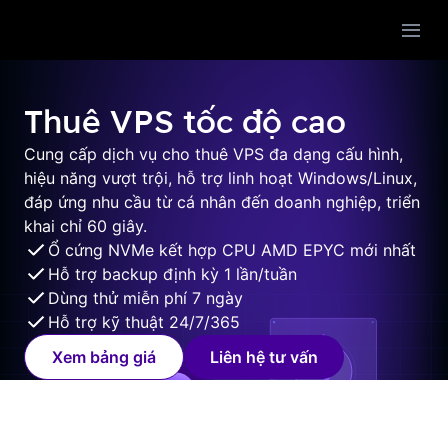
Trang chủ
Hạ tầng
Thuê VPS tốc độ cao
Platform
Proxmox
Cung cấp dịch vụ cho thuê VPS đa dạng cấu hình,
Storage
Hyper-V cluster
Kubernetes
hiệu năng vượt trội, hỗ trợ linh hoạt Windows/Linux,
đáp ứng nhu cầu từ cá nhân đến doanh nghiệp, triển
VmWare
Network
VPS
Object storage (Services)
khai chỉ 60 giây.
Openstack
VDI
Ổ cứng NVMe kết hợp CPU AMD EPYC mới nhất
Application
File storage (SMB/NFS)
VPN
Hỗ trợ backup định kỳ 1 lần/tuần
Cloudstack
Block Storage (ISCSI)
Liên hệ
CDN
Kafka
Dùng thử miễn phí 7 ngày
Hỗ trợ kỹ thuật 24/7/365
Backup
SDN
MongoDB
Xem bảng giá
Liên hệ tư vấn
Proxy
SQL server