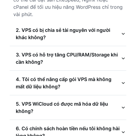
cPanel để tối ưu hiệu năng WordPress chỉ trong
vài phút.
2. VPS có bị chia sẻ tài nguyên với người
khác không?
Không. Mỗi VPS WiCloud là một máy chủ ảo
3. VPS có hỗ trợ tăng CPU/RAM/Storage khi
độc lập, có CPU, RAM, ổ cứng và IP riêng.
cần không?
Không như shared hosting, tài nguyên của bạn
không bị ảnh hưởng bởi người dùng khác, đảm
Có. Bạn có thể nâng cấp CPU, RAM, hoặc dung
4. Tôi có thể nâng cấp gói VPS mà không
bảo hiệu năng ổn định và quyền kiểm soát
lượng ổ NVMe bất cứ lúc nào ngay trong
mất dữ liệu không?
toàn phần.
dashboard mà không mất quá nhiều thời gian."
Hoàn toàn có thể. Hệ thống của WiCloud cho
5. VPS WiCloud có được mã hóa dữ liệu
phép nâng cấp gói hoặc tăng tài nguyên mà dữ
không?
liệu, cấu hình và IP vẫn được giữ nguyên. Tất
cả quá trình đều được thực hiện tự động và an
Có. Toàn bộ dữ liệu trên VPS WiCloud đều
6. Có chính sách hoàn tiền nếu tôi không hài
toàn, không cần bạn thao tác phức tạp.
được mã hóa trong quá trình lưu trữ và truyền
lòng không?